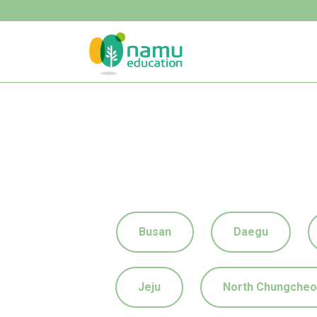
Busan
Daegu
Jeju
North Chungche