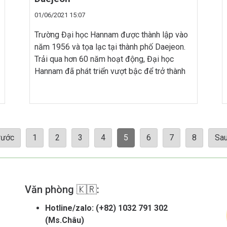
01/06/2021 15:07
Trường Đại học Hannam được thành lập vào
năm 1956 và tọa lạc tại thành phố Daejeon.
Trải qua hơn 60 năm hoạt động, Đại học
Hannam đã phát triển vượt bậc để trở thành
một trường đại học tư thục được công nhận
tại Hàn Quốc và Châu Á. Với mục tiêu đào
tạo ra những nhân tài đổi […]
rước
1
2
3
4
5
6
7
8
Sa
Văn phòng 🇰🇷:
Hotline/zalo:
(+82) 1032 791 302
(Ms.Châu)