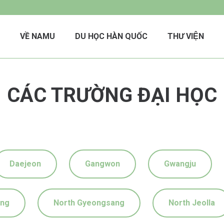
VỀ NAMU
DU HỌC HÀN QUỐC
THƯ VIỆN
CÁC TRƯỜNG ĐẠI HỌC
Daejeon
Gangwon
Gwangju
ong
North Gyeongsang
North Jeolla