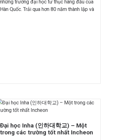
những trường đại học tư thục hàng đầu của
Hàn Quốc. Trải qua hơn 80 năm thành lập và
phát triển, chất lượng giáo dục của Đại học
Inje luôn được chú trọng, với mục tiêu giáo
dục là đào tạo ra những nhân […]
Đại học Inha (인하대학교) – Một
trong các trường tốt nhất Incheon