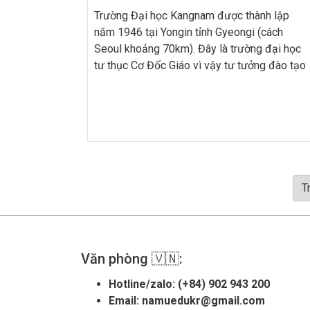
Trường Đại học Kangnam được thành lập
năm 1946 tại Yongin tỉnh Gyeongi (cách
Seoul khoảng 70km). Đây là trường đại học
tư thục Cơ Đốc Giáo vì vậy tư tưởng đào tạo
của trường dựa trên tinh thần Cơ Đốc Giáo.
Từ đó trường lấy mục tiêu đào tạo ra những
nhân tài phụng sự […]
T
Văn phòng 🇻🇳:
Hotline/zalo:
(+84) 902 943 200
Email:
namuedukr@gmail.com