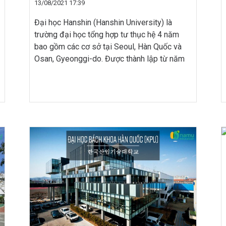
13/08/2021 17:39
Đại học Hanshin (Hanshin University) là
trường đại học tổng hợp tư thục hệ 4 năm
bao gồm các cơ sở tại Seoul, Hàn Quốc và
Osan, Gyeonggi-do. Được thành lập từ năm
1940, trường Hanshin là trường thần học đầu
tiên ở Hàn Quốc. Cùng với bề dày lịch sử hơn
80 năm, trường được […]