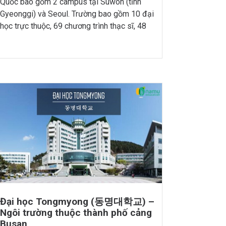
Quốc bao gồm 2 campus tại Suwon (tỉnh
Gyeonggi) và Seoul. Trường bao gồm 10 đại
học trực thuộc, 69 chương trình thạc sĩ, 48
chương trình tiến sĩ. Đây là một trường đại
học có uy tín cao và từng xếp thứ 38 TOP […]
Đại học Tongmyong (동명대학교) –
Ngôi trường thuộc thành phố cảng
Busan