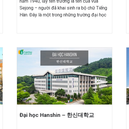
năm 1940, lấy tên trường là tên của vua
Sejong – người đã khai sinh ra bộ chữ Tiếng
Hàn. Đây là một trong những trường đại học
nổi tiếng ở Seoul với đội ngũ giảng viên có
trình độ chuyên môn cao. Nhờ vậy, năm 2014
[…]
Đại học Hanshin – 한신대학교