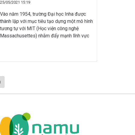
25/05/2021 15:19
Vào năm 1954, trường Đại học Inha được
thành lập với mục tiêu tạo dựng một mô hình
tương tự với MIT (Học viện công nghệ
Massachusettes) nhằm đẩy mạnh lĩnh vực
kỹ thuật ở Hàn Quốc. Đại học Inha có thế
mạnh về chất lượng giảng dạy, chú trọng đào
tạo khoa học tự nhiên […]
u