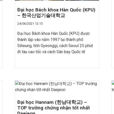
Đại học Bách khoa Hàn Quốc (KPU)
– 한국산업기술대학교
24/06/2021 12:15
Đại học Bách khoa Hàn Quốc (KPU) được
thành lập vào năm 1997 tại thành phố
Siheung, tỉnh Gyeonggi, cách Seoul 25 phút
đi tàu cao tốc và cách Sân bay Quốc tế
Incheon 15 phút lái xe. Thành phố Siheung là
trung tâm của các khu công nghiệp quốc gia,
với vị trí thuận […]
Đại học Hannam (한남대학교) –
TOP trường chứng nhận tốt nhất
Daejeon