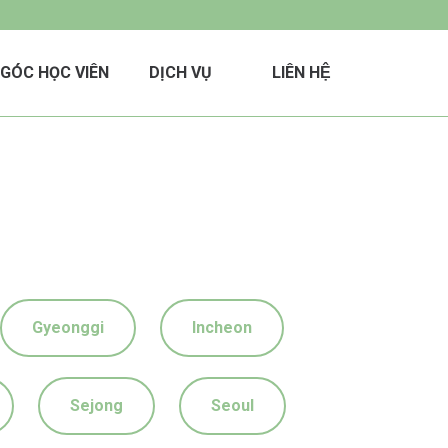
GÓC HỌC VIÊN
DỊCH VỤ
LIÊN HỆ
Gyeonggi
Incheon
Sejong
Seoul