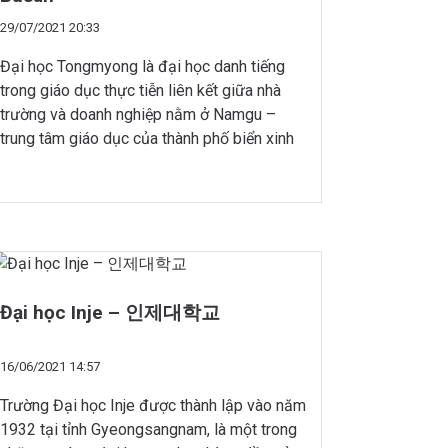
29/07/2021 20:33
Đại học Tongmyong là đại học danh tiếng
trong giáo dục thực tiễn liên kết giữa nhà
trường và doanh nghiệp nằm ở Namgu –
trung tâm giáo dục của thành phố biển xinh
đẹp Busan. Được chính thức hợp nhất vào
năm 2006 sau khi sáp nhập 2 trường là
trường Cao đẳng Tongmyong […]
Đại học Inje – 인제대학교
16/06/2021 14:57
Trường Đại học Inje được thành lập vào năm
1932 tại tỉnh Gyeongsangnam, là một trong