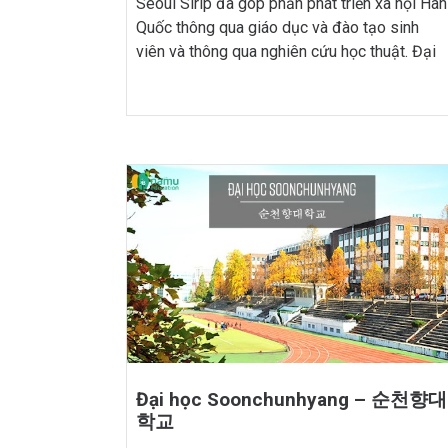
Seoul Sirip đã góp phần phát triển xã hội Hàn
Quốc thông qua giáo dục và đào tạo sinh
viên và thông qua nghiên cứu học thuật. Đại
học Seoul Sirip được nhiều người đánh giá là
một trong những trường đại học công lập tốt
[…]
Đại học Soonchunhyang – 순천향대
학교