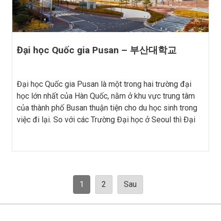
Đại học Quốc gia Pusan – 부산대학교
Đại học Quốc gia Pusan là một trong hai trường đại
học lớn nhất của Hàn Quốc, nằm ở khu vực trung tâm
của thành phố Busan thuận tiện cho du học sinh trong
việc đi lại. So với các Trường Đại học ở Seoul thì Đại
học Quốc gia Pusan có mức học phí rẻ hơn nhiều
nhưng chất lượng giảng dạy vẫn được đảm bảo. Vì
vậy đây là địa điểm du học lý tưởng cho các bạn học
sinh có nhu cầu du học Hàn Quốc với mức chi phí tiết
kiệm.
1
2
Sau