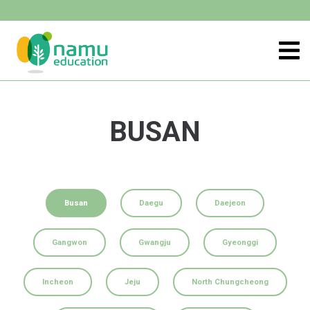
BUSAN
Busan
Daegu
Daejeon
Gangwon
Gwangju
Gyeonggi
Incheon
Jeju
North Chungcheong