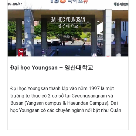
Đại học Youngsan – 영산대학교
Đại học Youngsan thành lập vào năm 1997 là một
trường tư thục có 2 cơ sở tại Gyeongsangnam và
Busan (Yangsan campus & Haeundae Campus). Đại
học Youngsan có các chuyên ngành nổi bật như Quản
trị khách sạn & du lịch, Bất động sản, Làm đẹp, Ẩm
thực,…Các ngành của trường đều được […]