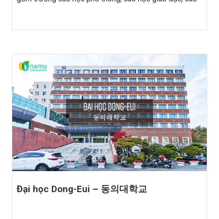
học đặc biệt (cao học phúc lợi xã hội, cao học […]
Đại học Dong-Eui – 동의대학교