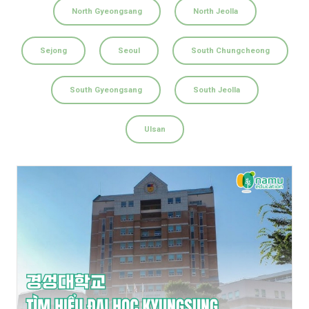
North Gyeongsang
North Jeolla
Sejong
Seoul
South Chungcheong
South Gyeongsang
South Jeolla
Ulsan