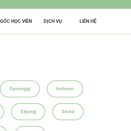
GÓC HỌC VIÊN
DỊCH VỤ
LIÊN HỆ
Gyeonggi
Incheon
Sejong
Seoul