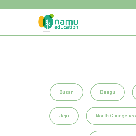
Busan
Daegu
Jeju
North Chungche