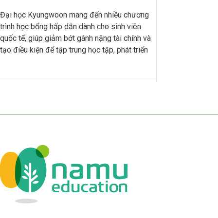
vào năm 1997, tiền thân là Đại học Công
Đại học Kyungwoon mang đến nhiều chương
nghiệp Hàn Quốc, trường đào tạo đa dạng
trình học bổng hấp dẫn dành cho sinh viên
các ngành như Công nghệ thông tin (IT), Kỹ
quốc tế, giúp giảm bớt gánh nặng tài chính và
thuật, Khoa học tự nhiên,… đáp ứng nhu cầu
tạo điều kiện để tập trung học tập, phát triển
phát triển của xã hội hiện đại.
bản thân. Bên cạnh chương trình học chất
lượng, Đại học Kyungwoon còn có hệ thống
ký túc xá tiện nghi, hỗ trợ tối đa cho du học
sinh trong quá trình thích nghi với cuộc sống
tại Hàn Quốc.