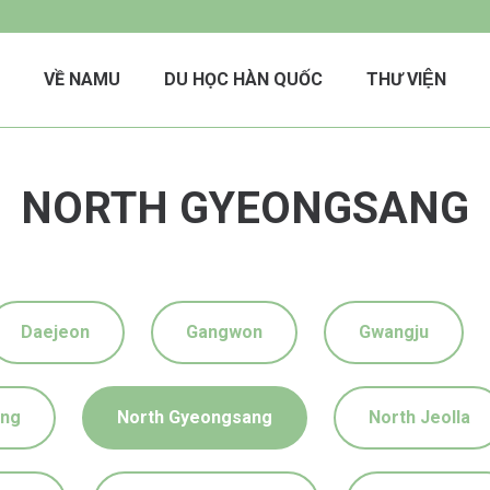
VỀ NAMU
DU HỌC HÀN QUỐC
THƯ VIỆN
NORTH GYEONGSANG
Daejeon
Gangwon
Gwangju
ong
North Gyeongsang
North Jeolla