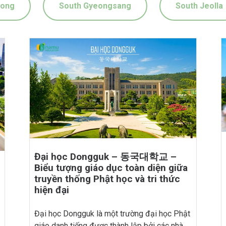
eong
South Gyeongsang
South Jeolla
Đại học Dongguk – 동국대학교 –
Biểu tượng giáo dục toàn diện giữa
truyền thống Phật học và tri thức
hiện đại
Đại học Dongguk là một trường đại học Phật
giáo danh tiếng được thành lập bởi các nhà