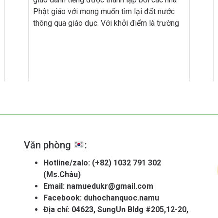
Phật giáo với mong muốn tìm lại đất nước
thông qua giáo dục. Với khởi điểm là trường
Myeongjin, trường đã phát triển thành trường
giảng dạy Phật giáo cấp cao, trường Hàn lâm
Trung ương, trường […]
Văn phòng
:
Hotline/zalo:
(+82) 1032 791 302
(Ms.Châu)
Email:
namuedukr@gmail.com
Facebook:
duhochanquoc.namu
Địa chỉ: 04623, SungUn Bldg #205,12-20,