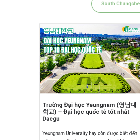
South Chungch
Trường Đại học Yeungnam (영남대
학교) – Đại học quốc tế tốt nhất
Daegu
Yeungnam University hay còn được biết đến