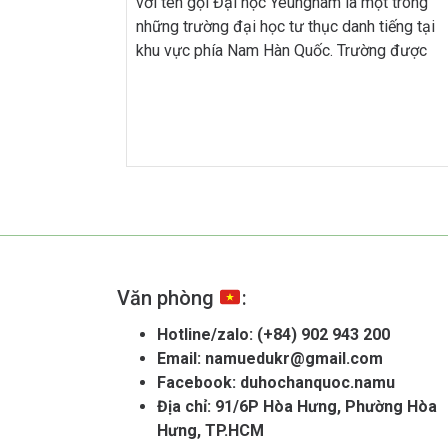
với tên gọi Đại học Yeungnam là một trong
những trường đại học tư thục danh tiếng tại
khu vực phía Nam Hàn Quốc. Trường được
thành lập năm 1967, tọa lạc tại thành phố
Gyeongsan, cách thủ đô Seoul khoảng
300km và nằm gần thành phố Daegu […]
Văn phòng
:
Hotline/zalo:
(+84) 902 943 200
Email:
namuedukr@gmail.com
Facebook:
duhochanquoc.namu
Địa chỉ: 91/6P Hòa Hưng, Phường Hòa
Hưng, TP.HCM