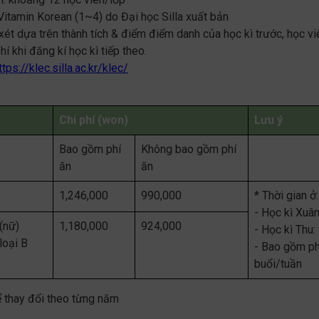
 Vitamin Korean (1~4) do Đại học Silla xuất bản
xét dựa trên thành tích & điểm điểm danh của học kì trước, học v
í khi đăng kí học kì tiếp theo.
ttps://klec.silla.ac.kr/klec/
Chi phí (won)
Lưu ý
Bao gồm phí
Không bao gồm phí
ăn
ăn
1,246,000
990,000
* Thời gian ở
- Học kì Xuâ
(nữ)
1,180,000
924,000
- Học kì Thu
loại B
- Bao gồm ph
buổi/tuần
hể thay đổi theo từng năm