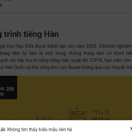
á
 trình tiếng Hàn
gữ Đại Học Silla được thành lập vào năm 2002. Với kinh nghiệm
 trung tâm tự hào là một trong những trung tâm có khoá ti
nh các lớp học kĩ năng tiếng Hàn, luyện thi TOPIK, học viên còn 
 sử Hàn Quốc và đời sống khu vực Busan thông qua các chuyến trả
Lỗi:
Không tìm thấy biểu mẫu liên hệ.