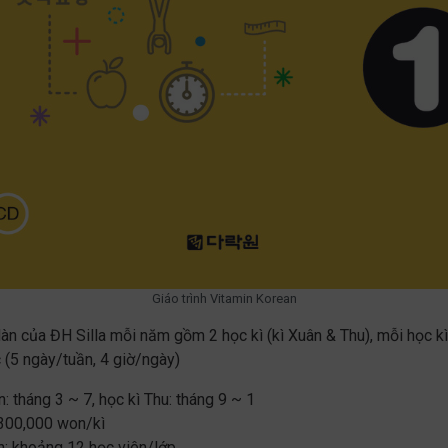
Giáo trình Vitamin Korean
àn của ĐH Silla mỗi năm gồm 2 học kì (kì Xuân & Thu), mỗi học k
 (5 ngày/tuần, 4 giờ/ngày)
: tháng 3 ~ 7, học kì Thu: tháng 9 ~ 1
,300,000 won/kì
n: khoảng 12 học viên/lớp