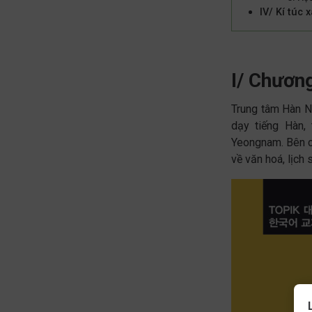
IV/ Kí túc x
I/ Chương
Trung tâm Hàn N
dạy tiếng Hàn,
Yeongnam. Bên cạ
về văn hoá, lịch