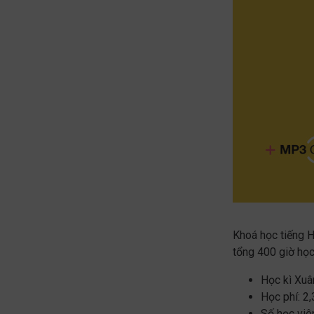
Khoá học tiếng H
tổng 400 giờ học
Học kì Xuân
Học phí: 2
Số học viê