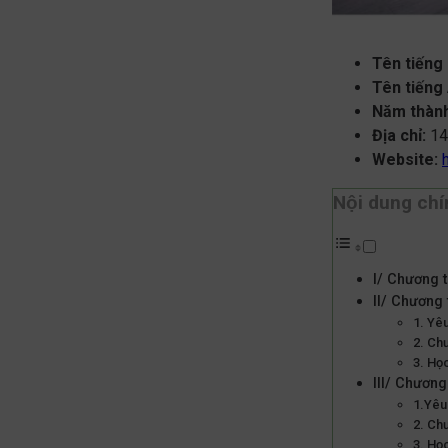
Tên tiếng
Tên tiếng
Năm thành
Địa chỉ:
14
Website:
Nội dung chi
I/ Chương t
II/ Chương 
1. Yê
2. Ch
3. Họ
III/ Chương
1.Yêu
2. Ch
3. Họ