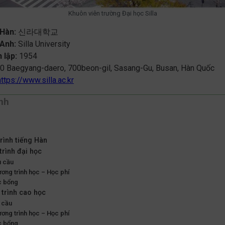
Khuôn viên trường Đại học Silla
 Hàn:
신라대학교
 Anh:
Silla University
 lập:
1954
0 Baegyang-daero, 700beon-gil, Sasang-Gu, Busan, Hàn Quốc
https://www.silla.ac.kr
́nh
rình tiếng Hàn
trình đại học
u cầu
ương trình học – Học phí
c bổng
 trình cao học
 cầu
ương trình học – Học phí
c bổng