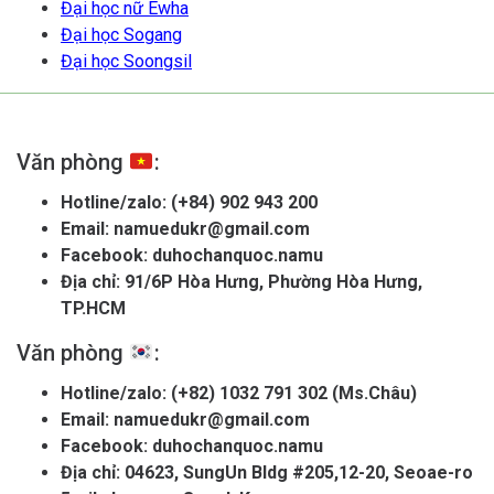
Đại học nữ Ewha
Đại học Sogang
Đại học Soongsil
Văn phòng
:
Hotline/zalo:
(+84) 902 943 200
Email:
namuedukr@gmail.com
Facebook:
duhochanquoc.namu
Địa chỉ: 91/6P Hòa Hưng, Phường Hòa Hưng,
TP.HCM
Văn phòng
:
Hotline/zalo:
(+82) 1032 791 302 (Ms.Châu)
Email:
namuedukr@gmail.com
Facebook:
duhochanquoc.namu
Địa chỉ: 04623, SungUn Bldg #205,12-20, Seoae-ro