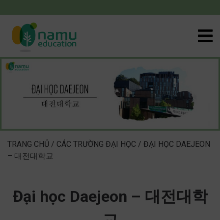
TRANG CHỦ
/
CÁC TRƯỜNG ĐẠI HỌC
/
ĐẠI HỌC DAEJEON
– 대전대학교
Đại học Daejeon – 대전대학