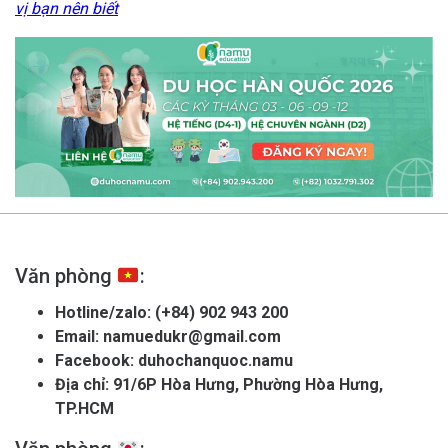
vị bạn nên biết
Văn phòng
:
Hotline/zalo:
(+84) 902 943 200
Email:
namuedukr@gmail.com
Facebook:
duhochanquoc.namu
Địa chỉ: 91/6P Hòa Hưng, Phường Hòa Hưng,
TP.HCM