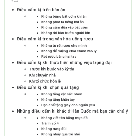
Điều cấm kị trên bàn ăn
Không bưng bát cơm khi ăn
Không phát ra tiếng khi ăn
Không cắm đũa vào bát cơm
Không rời bàn trước người lớn
Điều cấm kị trong văn hóa uống rượu
Không tự rót rượu cho mình
Không để miệng chai chạm vào ly
Rót rượu bằng hai tay
Điều cấm kị khi thực hiện những việc trọng đại
Trước khi bước vào kỳ thi
Khi chuyển nhà
Khi tổ chức hôn lễ
Điều cấm kị khi chọn quà tặng
Không tặng vật sắc nhọn
Không tặng khăn tay
Hạn chế tặng giày cho người yêu
Những điều cấm kị khác ở Hàn Quốc mà bạn cần chú ý
Không viết tên bằng mực đỏ
Tránh số 4
Không rung đùi
Không nhảy qua trẻ nhỏ