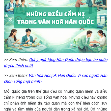
>> Xem thêm:
Gợi ý quà tặng Hàn Quốc được bạn bè quốc
tế yêu thích nhất
>> Xem thêm:
Văn hóa Honjok Hàn Quốc: Vì sao người Hàn
chọn sống một mình?
Mỗi quốc gia trên thế giới đều có những quan niệm và điều
cấm kị riêng trong đời sống văn hóa. Những điều này không
chỉ phản ánh niềm tin, tập quán mà còn thể hiện cách suy
nghĩ và tầm nhìn của người dân trong xã hội đó. Có những