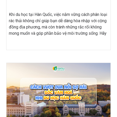
Khi du học tại Hàn Quốc, việc nắm vững cách phân loại
rác thải không chỉ giúp bạn dễ dàng hòa nhập với cộng
đồng địa phương, mà còn tránh những rắc rối không
mong muốn và góp phần bảo vệ môi trường sống. Hãy
cùng Du học Hàn Quốc Namu khám phá những mẹo
hữu ích giúp bạn dễ dàng phân loại rác thải, từ đó tận
hưởng một cuộc sống du học Hàn Quốc tràn đầy niềm
vui và thoải mái!