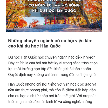
du học Hàn Quốc hiệu quả dưới đây nhé!
Những chuyên ngành có cơ hội việc làm
cao khi du học Hàn Quốc
Du học Hàn Quốc học chuyên ngành nào dễ xin việc?
Đây chính là câu hỏi mà bất kỳ ai trong hành trình chọn
lựa môi trường học tập đều không khỏi băn khoăn.
Quyết định này không chỉ ảnh hưởng đến cơ hội nghề
nghiệp mà còn quyết định hướng đi cho tương lai của
Hàn Quốc không chỉ nổi tiếng với văn hóa độc đáo và
các bạn. Một lựa chọn đúng đắn sẽ mở ra những cánh
nền ẩm thực phong phú, mà còn là điểm đến hấp dẫn
cửa mới, giúp bạn tự tin bước vào thị trường lao động
cho du học sinh từ khắp nơi trên thế giới. Với sự phát
và xây dựng sự nghiệp vững chắc.
triển mạnh mẽ của nền kinh tế và công nghệ, những
chuyên ngành học tại Hàn Quốc đang mở ra nhiều cơ