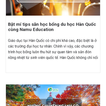
Bật mí tips săn học bổng du học Hàn Quốc
cùng Namu Education
Giáo dục tại Hàn Quốc có chi phí khá cao, đặc biệt là ở
các trường đại học tư nhân. Chính vì vậy, các chương
trình học bổng luôn thu hút sự quan tâm và săn đón
nồng nhiệt từ sinh viên quốc tế. Hàn Quốc không chỉ nổi
bật với nền văn hóa đa dạng, ẩm thực đặc sắc mà còn
là điểm đến học tập lý tưởng cho sinh viên quốc tế,
đặc biệt là du học sinh Việt Nam. Với các chương trình
học bổng hấp dẫn, bạn hoàn toàn có thể thực hiện giấc
mơ du học mà không phải lo lắng về vấn đề tài chính.
Tuy nhiên, để giành được cơ hội đó, bạn cần chuẩn bị
thật kỹ lưỡng và có chiến lược rõ ràng. Hãy cùng Du
học Hàn Quốc Namu khám phá những tips xin học bổng