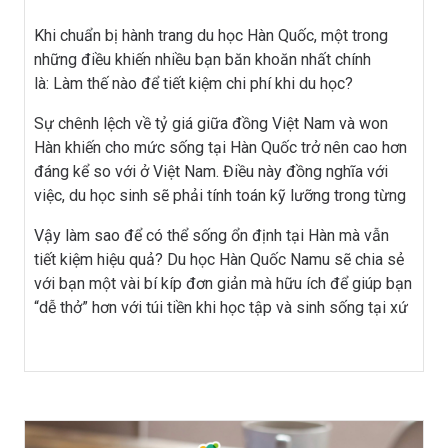
Khi chuẩn bị hành trang du học Hàn Quốc, một trong
những điều khiến nhiều bạn băn khoăn nhất chính
là: Làm thế nào để tiết kiệm chi phí khi du học?
Sự chênh lệch về tỷ giá giữa đồng Việt Nam và won
Hàn khiến cho mức sống tại Hàn Quốc trở nên cao hơn
đáng kể so với ở Việt Nam. Điều này đồng nghĩa với
việc, du học sinh sẽ phải tính toán kỹ lưỡng trong từng
khoản chi tiêu – từ ăn uống, đi lại cho đến sinh hoạt
Vậy làm sao để có thể sống ổn định tại Hàn mà vẫn
hàng ngày.
tiết kiệm hiệu quả? Du học Hàn Quốc Namu sẽ chia sẻ
với bạn một vài bí kíp đơn giản mà hữu ích để giúp bạn
“dễ thở” hơn với túi tiền khi học tập và sinh sống tại xứ
sở kim chi nhé!