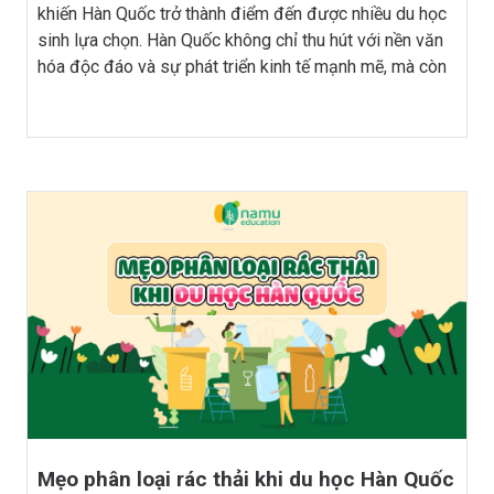
khiến Hàn Quốc trở thành điểm đến được nhiều du học
sinh lựa chọn. Hàn Quốc không chỉ thu hút với nền văn
hóa độc đáo và sự phát triển kinh tế mạnh mẽ, mà còn
là điểm đến lý tưởng cho sinh viên quốc tế nhờ vào hệ
thống giáo dục hàng đầu và những cơ hội nghề nghiệp
đa dạng. Nếu bạn đang cân nhắc du học tại xứ sở kim
chi, việc nắm bắt những cơ hội việc làm tại đây sẽ giúp
bạn tối ưu hóa trải nghiệm học tập và sống tại một
quốc gia đang trên đà phát triển mạnh mẽ. Hãy cùng Du
học Hàn Quốc Namu khám phá ngay những điểm nổi
bật về cơ hội nghề nghiệp khi du học Hàn Quốc để mở
ra cánh cửa thành công trong tương lai của bạn.
Mẹo phân loại rác thải khi du học Hàn Quốc