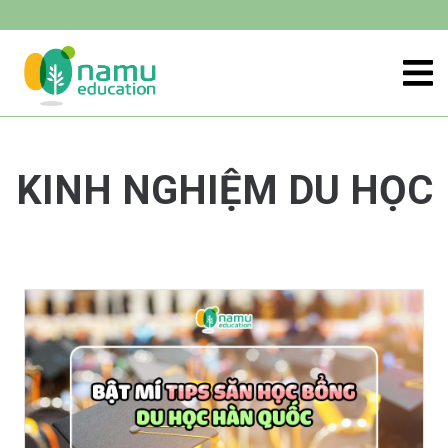
KINH NGHIỆM DU HỌC