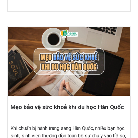
hội việc làm đa dạng và hấp dẫn. Trong bài viết này,
hãy cùng Du học Hàn Quốc Nạmu khám phá những
chuyên ngành có tiềm năng lớn trong thị trường lao
động, giúp các bạn sinh viên có cái nhìn rõ nét hơn về
lộ trình nghề nghiệp sau khi tốt nghiệp nhé.
Mẹo bảo vệ sức khoẻ khi du học Hàn Quốc
Khi chuẩn bị hành trang sang Hàn Quốc, nhiều bạn học
sinh, sinh viên thường dồn toàn bộ sự chú ý vào hồ sơ,