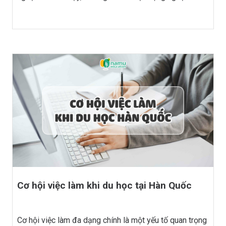
tại trường là một phần quan trọng không thể thiếu trong
trải nghiệm du học. Những hoạt động này không chỉ
giúp bạn thư giãn, giảm căng thẳng sau những giờ học
căng thẳng, mà còn là cơ hội để phát triển kỹ năng cá
nhân, nâng cao khả năng giao tiếp và làm việc nhóm.
Hơn nữa, bạn còn có thể mở rộng mối quan hệ xã hội,
kết nối với bạn bè quốc tế, từ đó dễ dàng hòa nhập và
tận hưởng cuộc sống học đường tại Hàn Quốc.
Cơ hội việc làm khi du học tại Hàn Quốc
Cơ hội việc làm đa dạng chính là một yếu tố quan trọng