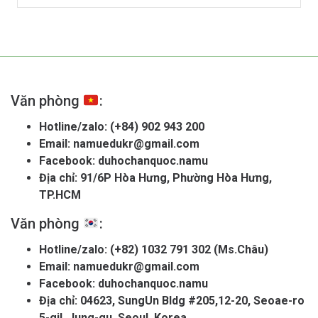
Văn phòng
:
Hotline/zalo:
(+84) 902 943 200
Email:
namuedukr@gmail.com
Facebook:
duhochanquoc.namu
Địa chỉ: 91/6P Hòa Hưng, Phường Hòa Hưng,
TP.HCM
Văn phòng
:
Hotline/zalo:
(+82) 1032 791 302 (Ms.Châu)
Email:
namuedukr@gmail.com
Facebook:
duhochanquoc.namu
Địa chỉ: 04623, SungUn Bldg #205,12-20, Seoae-ro
5-gil, Jung-gu, Seoul, Korea