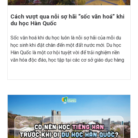
Cách vượt qua nỗi sợ hãi “sốc văn hoá” khi
du học Hàn Quốc
Sốc văn hoá khi du học luôn là nỗi sợ hãi của mỗi du
học sinh khi đặt chân đến một đất nước mới. Du học
Hàn Quốc là một cơ hội tuyệt vời để trải nghiệm nền
văn hóa độc đáo, học tập tại các cơ sở giáo dục hàng
đầu và mở rộng cơ hội nghề nghiệp. Tuy nhiên, nhiều
sinh viên quốc tế có thể gặp phải nỗi sợ hãi “sốc văn
hóa” khi bước vào môi trường mới lạ. Hãy cùng Namu
Edu tìm hiểu các phương pháp hiệu quả để bạn vượt
qua nỗi sợ hãi này và tận hưởng trải nghiệm du học Hàn
Quốc một cách trọn vẹn nhé.