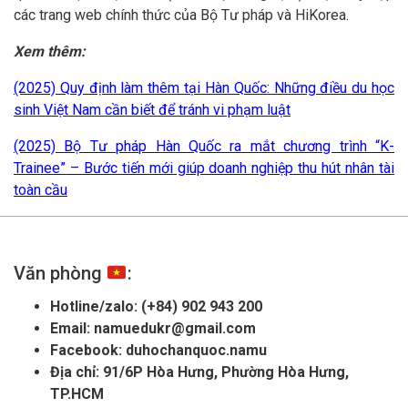
các trang web chính thức của Bộ Tư pháp và HiKorea.
Xem thêm:
(2025) Quy định làm thêm tại Hàn Quốc: Những điều du học
sinh Việt Nam cần biết để tránh vi phạm luật
(2025) Bộ Tư pháp Hàn Quốc ra mắt chương trình “K-
Trainee” – Bước tiến mới giúp doanh nghiệp thu hút nhân tài
toàn cầu
Văn phòng
:
Hotline/zalo:
(+84) 902 943 200
Email:
namuedukr@gmail.com
Facebook:
duhochanquoc.namu
Địa chỉ: 91/6P Hòa Hưng, Phường Hòa Hưng,
TP.HCM