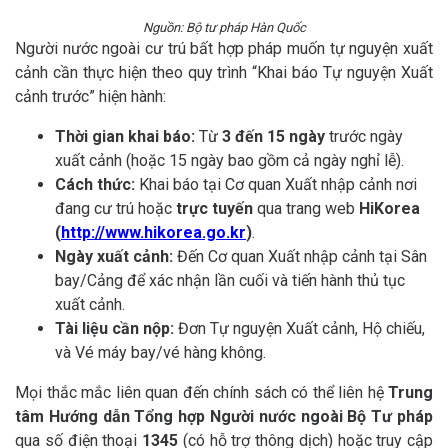
Nguồn: Bộ tư pháp Hàn Quốc
Người nước ngoài cư trú bất hợp pháp muốn tự nguyện xuất
cảnh cần thực hiện theo quy trình “Khai báo Tự nguyện Xuất
cảnh trước” hiện hành:
Thời gian khai báo:
Từ
3 đến 15 ngày
trước ngày
xuất cảnh (hoặc 15 ngày bao gồm cả ngày nghỉ lễ).
Cách thức:
Khai báo tại Cơ quan Xuất nhập cảnh nơi
đang cư trú hoặc
trực tuyến
qua trang web
HiKorea
(
http://www.hikorea.go.kr
)
.
Ngày xuất cảnh:
Đến Cơ quan Xuất nhập cảnh tại Sân
bay/Cảng để xác nhận lần cuối và tiến hành thủ tục
xuất cảnh.
Tài liệu cần nộp:
Đơn Tự nguyện Xuất cảnh, Hộ chiếu,
và Vé máy bay/vé hàng không.
Mọi thắc mắc liên quan đến chính sách có thể liên hệ
Trung
tâm Hướng dẫn Tổng hợp Người nước ngoài Bộ Tư pháp
qua số điện thoại
1345
(có hỗ trợ thông dịch) hoặc truy cập