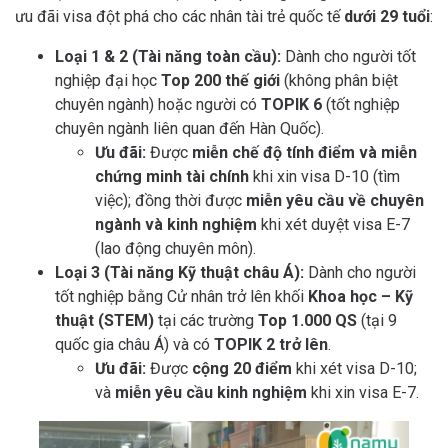
ưu đãi visa đột phá cho các nhân tài trẻ quốc tế
dưới 29 tuổi
:
Loại 1 & 2 (Tài năng toàn cầu):
Dành cho người tốt
nghiệp đại học
Top 200 thế giới
(không phân biệt
chuyên ngành) hoặc người có
TOPIK 6
(tốt nghiệp
chuyên ngành liên quan đến Hàn Quốc).
Ưu đãi:
Được
miễn chế độ tính điểm và miễn
chứng minh tài chính
khi xin visa D-10 (tìm
việc); đồng thời được
miễn yêu cầu về chuyên
ngành và kinh nghiệm
khi xét duyệt visa E-7
(lao động chuyên môn).
Loại 3 (Tài năng Kỹ thuật châu Á):
Dành cho người
tốt nghiệp bằng Cử nhân trở lên khối
Khoa học – Kỹ
thuật (STEM)
tại các trường
Top 1.000 QS
(tại 9
quốc gia châu Á) và có
TOPIK 2 trở lên
.
Ưu đãi:
Được
cộng 20 điểm
khi xét visa D-10;
và
miễn yêu cầu kinh nghiệm
khi xin visa E-7.