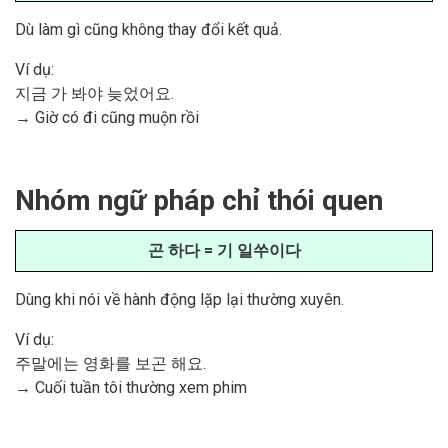
Dù làm gì cũng không thay đổi kết quả.
Ví dụ:
지금 가 봐야 늦었어요.
→ Giờ có đi cũng muộn rồi
Nhóm ngữ pháp chỉ thói quen
곤 하다 = 기 일쑤이다
Dùng khi nói về hành động lặp lại thường xuyên.
Ví dụ:
주말에는 영화를 보곤 해요.
→ Cuối tuần tôi thường xem phim