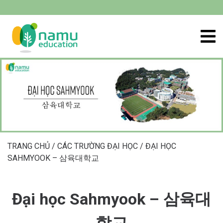
TRANG CHỦ
/
CÁC TRƯỜNG ĐẠI HỌC
/
ĐẠI HỌC
SAHMYOOK – 삼육대학교
Đại học Sahmyook – 삼육대