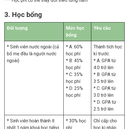
*** Học phí có thể thay đổi theo từng năm
3. Học bổng
Đối tượng
Mức học
Yêu cầu
bổng
* Sinh viên nước ngoài (cả
* A: 60%
Thành tích học
bố mẹ đều là người nước
học phí
kì trước:
ngoài)
* B: 45%
* A: GPA từ
học phí
4.0 trở lên
* C: 35%
* B: GPA từ
học phí
3.5 trở lên
* D: 25%
* C: GPA từ
học phí
3.0 trở lên
* D: GPA từ
2.5 trở lên
* Sinh viên hoàn thành ít
* 30% học
Chỉ cấp cho
nhất 1 năm khoá học tiếng
phí
học kì nhập