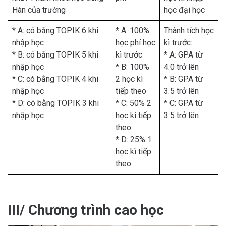
Hàn của trường
học đại học
* A: có bằng TOPIK 6 khi
* A: 100%
Thành tích học
nhập học
học phí học
kì trước:
* B: có bằng TOPIK 5 khi
kì trước
* A: GPA từ
nhập học
* B: 100%
4.0 trở lên
* C: có bằng TOPIK 4 khi
2 học kì
* B: GPA từ
nhập học
tiếp theo
3.5 trở lên
* D: có bằng TOPIK 3 khi
* C: 50% 2
* C: GPA từ
nhập học
học kì tiếp
3.5 trở lên
theo
* D: 25% 1
học kì tiếp
theo
III/ Chương trình cao học