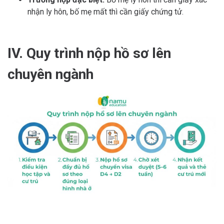
nhận ly hôn, bố mẹ mất thì cần giấy chứng tử.
IV. Quy trình nộp hồ sơ lên
chuyên ngành