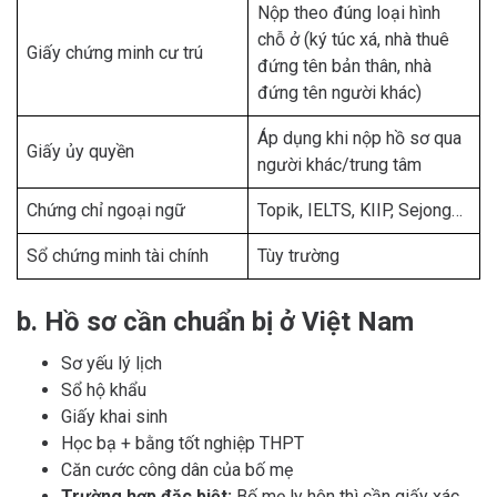
Nộp theo đúng loại hình
chỗ ở (ký túc xá, nhà thuê
Giấy chứng minh cư trú
đứng tên bản thân, nhà
đứng tên người khác)
Áp dụng khi nộp hồ sơ qua
Giấy ủy quyền
người khác/trung tâm
Chứng chỉ ngoại ngữ
Topik, IELTS, KIIP, Sejong…
Sổ chứng minh tài chính
Tùy trường
b. Hồ sơ cần chuẩn bị ở Việt Nam
Sơ yếu lý lịch
Sổ hộ khẩu
Giấy khai sinh
Học bạ + bằng tốt nghiệp THPT
Căn cước công dân của bố mẹ
Trường hợp đặc biệt:
Bố mẹ ly hôn thì cần giấy xác