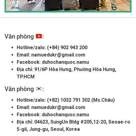
Văn phòng
:
Hotline/zalo:
(+84) 902 943 200
Email:
namuedukr@gmail.com
Facebook:
duhochanquoc.namu
Địa chỉ: 91/6P Hòa Hưng, Phường Hòa Hưng,
TP.HCM
Văn phòng
:
Hotline/zalo:
(+82) 1032 791 302 (Ms.Châu)
Email:
namuedukr@gmail.com
Facebook:
duhochanquoc.namu
Địa chỉ: 04623, SungUn Bldg #205,12-20, Seoae-ro
5-gil, Jung-gu, Seoul, Korea