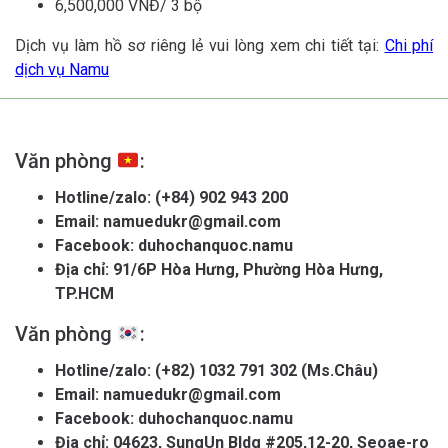
6,500,000 VNĐ/ 3 bộ
Dịch vụ làm hồ sơ riêng lẻ vui lòng xem chi tiết tại:
Chi phí
dịch vụ Namu
Văn phòng
:
Hotline/zalo:
(+84) 902 943 200
Email:
namuedukr@gmail.com
Facebook:
duhochanquoc.namu
Địa chỉ: 91/6P Hòa Hưng, Phường Hòa Hưng,
TP.HCM
Văn phòng
:
Hotline/zalo:
(+82) 1032 791 302 (Ms.Châu)
Email:
namuedukr@gmail.com
Facebook:
duhochanquoc.namu
Địa chỉ: 04623, SungUn Bldg #205,12-20, Seoae-ro