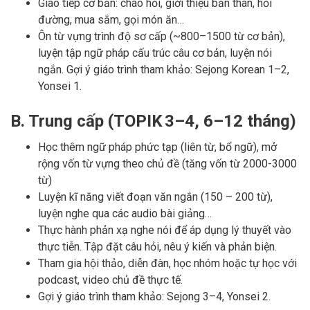
Giao tiếp cơ bản: chào hỏi, giới thiệu bản thân, hỏi
đường, mua sắm, gọi món ăn…
Ôn từ vựng trình độ sơ cấp (~800–1500 từ cơ bản),
luyện tập ngữ pháp cấu trúc câu cơ bản, luyện nói
ngắn. Gợi ý giáo trình tham khảo: Sejong Korean 1–2,
Yonsei 1.
B. Trung cấp (TOPIK 3–4, 6–12 tháng)
Học thêm ngữ pháp phức tạp (liên từ, bổ ngữ), mở
rộng vốn từ vựng theo chủ đề (tăng vốn từ 2000-3000
từ)
Luyện kĩ năng viết đoạn văn ngắn (150 – 200 từ),
luyện nghe qua các audio bài giảng…
Thực hành phản xạ nghe nói để áp dụng lý thuyết vào
thực tiễn. Tập đặt câu hỏi, nêu ý kiến và phản biện.
Tham gia hội thảo, diễn đàn, học nhóm hoặc tự học với
podcast, video chủ đề thực tế.
Gợi ý giáo trình tham khảo: Sejong 3–4, Yonsei 2.