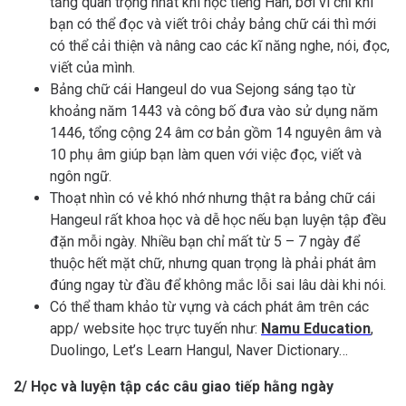
tảng quan trọng nhất khi học tiếng Hàn, bởi vì chỉ khi
bạn có thể đọc và viết trôi chảy bảng chữ cái thì mới
có thể cải thiện và nâng cao các kĩ năng nghe, nói, đọc,
viết của mình.
Bảng chữ cái Hangeul do vua Sejong sáng tạo từ
khoảng năm 1443 và công bố đưa vào sử dụng năm
1446, tổng cộng 24 âm cơ bản gồm 14 nguyên âm và
10 phụ âm giúp bạn làm quen với việc đọc, viết và
ngôn ngữ.
Thoạt nhìn có vẻ khó nhớ nhưng thật ra bảng chữ cái
Hangeul rất khoa học và dễ học nếu bạn luyện tập đều
đặn mỗi ngày. Nhiều bạn chỉ mất từ 5 – 7 ngày để
thuộc hết mặt chữ, nhưng quan trọng là phải phát âm
đúng ngay từ đầu để không mắc lỗi sai lâu dài khi nói.
Có thể tham khảo từ vựng và cách phát âm trên các
app/ website học trực tuyến như:
Namu Education
,
Duolingo, Let’s Learn Hangul, Naver Dictionary…
2/ Học và luyện tập các câu giao tiếp hằng ngày