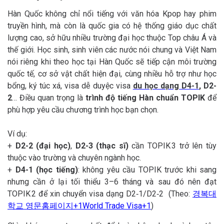
Hàn Quốc không chỉ nổi tiếng với văn hóa Kpop hay phim
truyền hình, mà còn là quốc gia có hệ thống giáo dục chất
lượng cao, sở hữu nhiều trường đại học thuộc Top châu Á và
thế giới. Học sinh, sinh viên các nước nói chung và Việt Nam
nói riêng khi theo học tại Hàn Quốc sẽ tiếp cận môi trường
quốc tế, cơ sở vật chất hiện đại, cùng nhiều hỗ trợ như học
bổng, ký túc xá, visa dễ duyệc visa
du học dạng D4-1
, D2-
2
… Điều quan trọng là
trình độ tiếng Hàn chuẩn TOPIK
để
phù hợp yêu cầu chương trình học bạn chọn.
Ví dụ:
+
D2-2 (đại học)
,
D2-3 (thạc sĩ)
cần TOPIK 3 trở lên tùy
thuộc vào trường và chuyên ngành học.
+
D4-1 (học tiếng)
: không yêu cầu TOPIK trước khi sang
nhưng cần ở lại tối thiểu 3–6 tháng và sau đó nên đạt
TOPIK 2 để xin chuyển visa dạng D2‑1/D2‑2 (Theo:
경복대
학교 영문홈페이지+1World Trade Visa+1
)