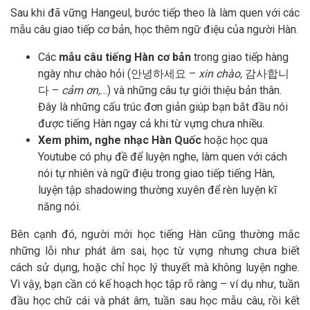
Sau khi đã vững Hangeul, bước tiếp theo là làm quen với các
mẫu câu giao tiếp cơ bản, học thêm ngữ điệu của người Hàn.
Các
mẫu câu tiếng Hàn cơ bản
trong giao tiếp hàng
ngày như chào hỏi (안녕하세요 –
xin chào,
감사합니
다 –
cảm ơn,
…) và những câu tự giới thiệu bản thân.
Đây là những cấu trúc đơn giản giúp bạn bắt đầu nói
được tiếng Hàn ngay cả khi từ vựng chưa nhiều.
Xem phim, nghe nhạc Hàn Quốc
hoặc học qua
Youtube có phụ đề để luyện nghe, làm quen với cách
nói tự nhiên và ngữ điệu trong giao tiếp tiếng Hàn,
luyện tập shadowing thường xuyên để rèn luyện kĩ
năng nói.
Bên cạnh đó, người mới học tiếng Hàn cũng thường mắc
những lỗi như phát âm sai, học từ vựng nhưng chưa biết
cách sử dụng, hoặc chỉ học lý thuyết mà không luyện nghe.
Vì vậy, bạn cần có kế hoạch học tập rõ ràng – ví dụ như, tuần
đầu học chữ cái và phát âm, tuần sau học mẫu câu, rồi kết