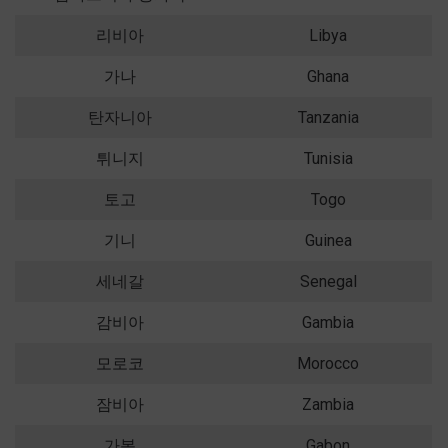
리비아
Libya
가나
Ghana
탄자니아
Tanzania
튀니지
Tunisia
토고
Togo
기니
Guinea
세네갈
Senegal
감비아
Gambia
모로코
Morocco
잠비아
Zambia
가봉
Gabon