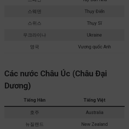
스웨덴
Thụy Điển
스위스
Thụy Sĩ
우크라이나
Ukraine
영국
Vương quốc Anh
Các nước Châu Úc (Châu Đại
Dương)
Tiếng Hàn
Tiếng Việt
호주
Australia
뉴질랜드
New Zealand