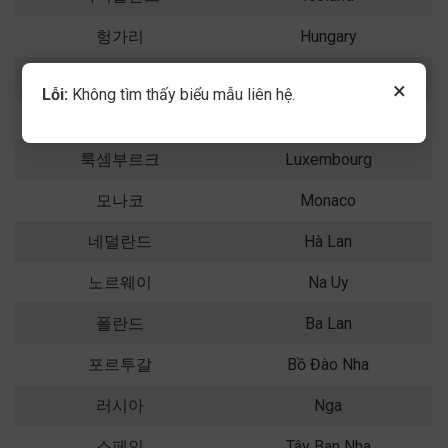
헝가리
Hungary
아일랜드
Ireland
×
Lỗi:
Không tìm thấy biểu mẫu liên hệ.
벨라루스
Belarus
룩셈부르크
Luxembourg
모나코
Monaco
네덜란드
Hà Lan
노르웨이
Na Uy
폴란드
Ba Lan
포르투갈
Bồ Đào Nha
러시아
Nga
스페인
Tây Ban Nha