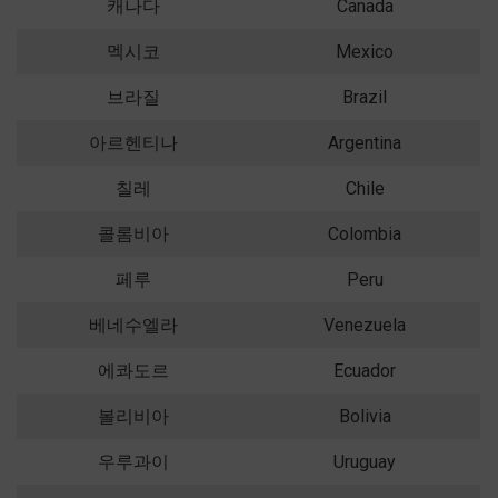
캐나다
Canada
멕시코
Mexico
브라질
Brazil
아르헨티나
Argentina
칠레
Chile
콜롬비아
Colombia
페루
Peru
베네수엘라
Venezuela
에콰도르
Ecuador
볼리비아
Bolivia
우루과이
Uruguay