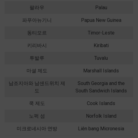
팔라우
Palau
파푸아뉴기니
Papua New Guinea
동티모르
Timor-Leste
키리바시
Kiribati
투발루
Tuvalu
마셜 제도
Marshall Islands
남조지아와 남샌드위치 제
South Georgia and the
도
South Sandwich Islands
쿡 제도
Cook Islands
노퍽 섬
Norfolk Island
미크로네시아 연방
Liên bang Micronesia