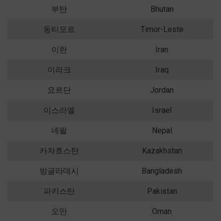
부탄
Bhutan
동티모르
Timor-Leste
이란
Iran
이라크
Iraq
요르단
Jordan
이스라엘
Israel
네팔
Nepal
카자흐스탄
Kazakhstan
방글라데시
Bangladesh
파키스탄
Pakistan
오만
Oman