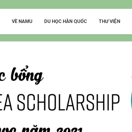
VỀ NAMU
DU HỌC HÀN QUỐC
THƯ VIỆN