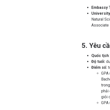
Embassy 
Universit
Natural Sc
Associate 
5. Yêu cầ
Quốc tịch
Độ tuổi:
dư
Điểm số:
t
GPA (
Bach
trong
phải
giỏi 
GPA (