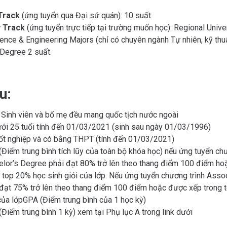
Track
(ứng tuyển qua Đại sứ quán): 10 suất
y Track
(ứng tuyển trực tiếp tại trường muốn học): Regional Univer
ience & Engineering Majors (chỉ có chuyên ngành Tự nhiên, kỹ thu
Degree 2 suất.
u:
: Sinh viên và bố mẹ đều mang quốc tịch nước ngoài
ới 25 tuổi tính đến 01/03/2021 (sinh sau ngày 01/03/1996)
ốt nghiệp và có bằng THPT (tính đến 01/03/2021)
Điểm trung bình tích lũy của toàn bộ khóa học) nếu ứng tuyển chư
elor’s Degree phải đạt 80% trở lên theo thang điểm 100 điểm h
 top 20% học sinh giỏi của lớp. Nếu ứng tuyển chương trình Ass
 đạt 75% trở lên theo thang điểm 100 điểm hoặc được xếp trong 
của lớpGPA (Điểm trung bình của 1 học kỳ)
Điểm trung bình 1 kỳ) xem tại Phụ lục A trong link dưới