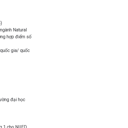
)
ngành Natural
ường hợp điểm số
 quốc gia/ quốc
rường đại học
g 1 cho NIIED