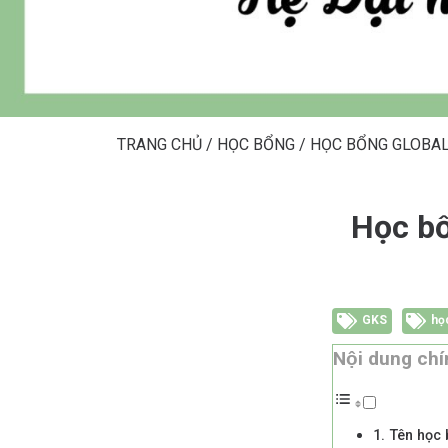
TRANG CHỦ
/
HỌC BỔNG
/
HỌC BỔNG GLOBAL
Học bổ
GKS
họ
Nội dung chi
1. Tên học 