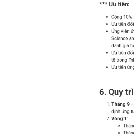
*** Ưu tiên:
Cộng 10% t
Ưu tiên đố
Ứng viên ứ
Science an
đánh giá t
Ưu tiên đố
tế trong lĩ
Ưu tiên ứn
6. Quy tr
Tháng 9 –
định ứng t
Vòng 1:
Thán
Thán