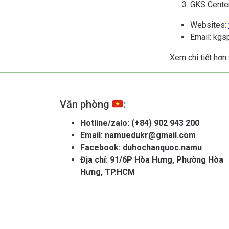
GKS Center
Websites:
Email: kgs
Xem chi tiết hơn 
Văn phòng
:
Hotline/zalo:
(+84) 902 943 200
Email:
namuedukr@gmail.com
Facebook:
duhochanquoc.namu
Địa chỉ: 91/6P Hòa Hưng, Phường Hòa
Hưng, TP.HCM