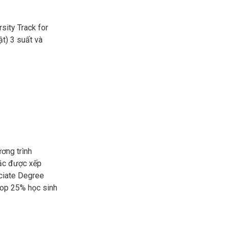
sity Track for
ật) 3 suất và
ơng trình
oặc được xếp
ociate Degree
top 25% học sinh