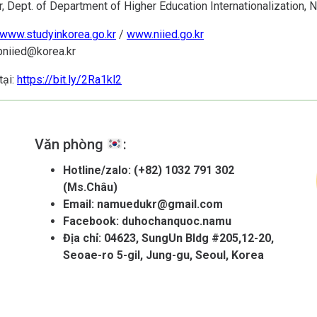
, Dept. of Department of Higher Education Internationalization, 
www.studyinkorea.go.kr
/
www.niied.go.kr
pniied@korea.kr
tại:
https://bit.ly/2Ra1kl2
Văn phòng
:
Hotline/zalo:
(+82) 1032 791 302
(Ms.Châu)
Email:
namuedukr@gmail.com
Facebook:
duhochanquoc.namu
Địa chỉ: 04623, SungUn Bldg #205,12-20,
Seoae-ro 5-gil, Jung-gu, Seoul, Korea