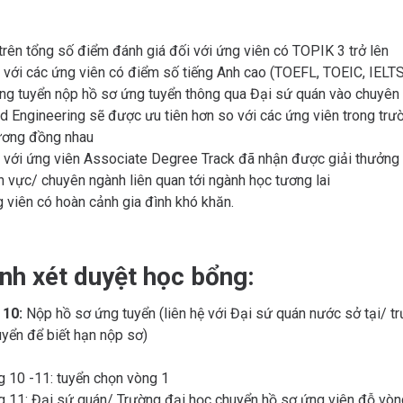
rên tổng số điểm đánh giá đối với ứng viên có TOPIK 3 trở lên
i với các ứng viên có điểm số tiếng Anh cao (TOEFL, TOEIC, IELTS
ng tuyển nộp hồ sơ ứng tuyển thông qua Đại sứ quán vào chuyên 
d Engineering sẽ được ưu tiên hơn so với các ứng viên trong tr
ương đồng nhau
i với ứng viên Associate Degree Track đã nhận được giải thưởng
nh vực/ chuyên ngành liên quan tới ngành học tương lai
g viên có hoàn cảnh gia đình khó khăn.
ình xét duyệt học bổng:
 10:
Nộp hồ sơ ứng tuyển (liên hệ với Đại sứ quán nước sở tại/ t
uyển để biết hạn nộp sơ)
g 10 -11: tuyển chọn vòng 1
g 11: Đại sứ quán/ Trường đại học chuyển hồ sơ ứng viên đỗ vòn