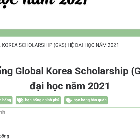
 KOREA SCHOLARSHIP (GKS) HỆ ĐẠI HỌC NĂM 2021
ng Global Korea Scholarship (
đại học năm 2021
c bổng
học bổng chính phủ
học bổng hàn quốc
́nh
bổng: