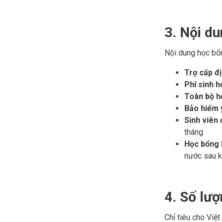
3. Nội d
Nội dung học bổ
Trợ cấp đ
Phí sinh 
Toàn bộ h
Bảo hiểm y
Sinh viên 
tháng
Học bổng 
nước sau k
4. Số lượ
Chỉ tiêu cho Việ