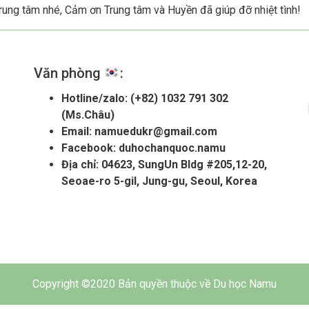
rung tâm nhé, Cảm ơn Trung tâm và Huyền đã giúp đỡ nhiệt tình!
Văn phòng
:
Hotline/zalo:
(+82) 1032 791 302
(Ms.Châu)
Email:
namuedukr@gmail.com
Facebook:
duhochanquoc.namu
Địa chỉ: 04623, SungUn Bldg #205,12-20,
Seoae-ro 5-gil, Jung-gu, Seoul, Korea
Copyright ©2020 Bản quyền thuộc về Du học Namu