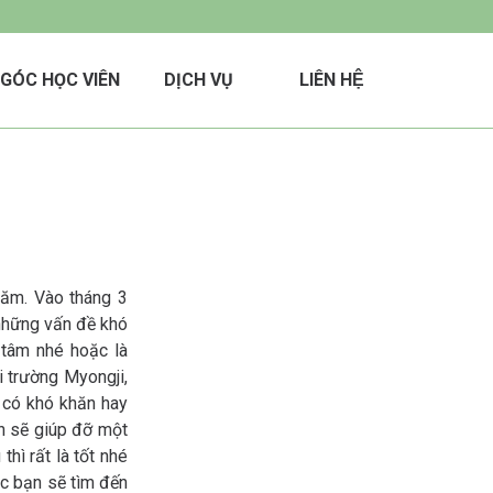
GÓC HỌC VIÊN
DỊCH VỤ
LIÊN HỆ
năm. Vào tháng 3
những vấn đề khó
 tâm nhé hoặc là
i trường Myongji,
 có khó khăn hay
ền sẽ giúp đỡ một
thì rất là tốt nhé
ác bạn sẽ tìm đến