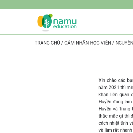
TRANG CHỦ
/
CẢM NHẬN HỌC VIÊN
/
NGUYỄN
Xin chào các bạ
năm 2021 thì mì
khăn liên quan 
Huyền đang làm q
Huyền và Trung 
thắc mắc gì thì 
cách nhiệt tình v
và làm rất nhanh